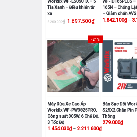
Workfix WF-LS0501X – 5
WF-ID165PLUS –
chọn
Tia Xanh – Điều khiển từ
165N – Chống Lật
trên
xa
– Giảm chấn AVS
trang
Giá gốc là: 2.200.000₫.
Giá hiện tại là: 1.697.
1.842.100
₫
3
1.697.500
₫
–
₫
2.200.000
sản
Sản
phẩm
phẩm
-21%
này
có
nhiều
biến
thể.
Các
tùy
chọn
có
Máy Rửa Xe Cao Áp
Bàn Sạc Đôi Work
thể
Workfix WF-PW3825PRO,
S25X2 Chân Pin 
được
Công suất 305W, 6 Chế Độ,
Thông
chọn
279.000
₫
3 Tốc Độ
trên
Khoảng giá: từ 1.
1.454.030
₫
2.211.600
₫
–
Sản
trang
Sản