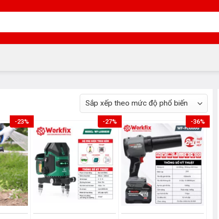
-23%
-27%
-36%