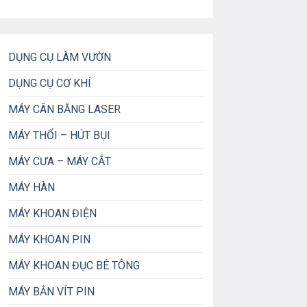
DỤNG CỤ LÀM VƯỜN
DỤNG CỤ CƠ KHÍ
MÁY CÂN BẰNG LASER
MÁY THỔI – HÚT BỤI
MÁY CƯA – MÁY CẮT
i là: 387.100₫.
MÁY HÀN
MÁY KHOAN ĐIỆN
MÁY KHOAN PIN
MÁY KHOAN ĐỤC BÊ TÔNG
MÁY BẮN VÍT PIN