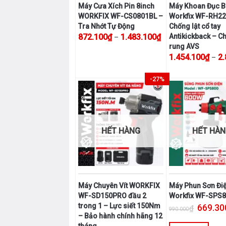
Máy Cưa Xích Pin 8inch
Máy Khoan Đục B
WORKFIX WF-CS0801BL –
Workfix WF-RH2
Tra Nhớt Tự Động
Chống lật cổ tay
Khoảng giá: từ 872.
872.100
₫
1.483.100
₫
Antikickback – C
–
rung AVS
Sản
1.454.100
₫
2
–
phẩm
Sản
này
-27%
phẩm
có
này
nhiều
có
biến
nhiều
thể.
biến
HẾT HÀNG
HẾT HÀ
Các
thể.
tùy
Các
chọn
tùy
có
chọn
thể
Máy Chuyên Vít WORKFIX
Máy Phun Sơn Đi
có
được
WF-SD150PRO đầu 2
Workfix WF-SPS
thể
chọn
Giá gốc l
trong 1 – Lực siết 150Nm
669.30
₫
được
990.000
trên
– Bảo hành chính hãng 12
chọn
trang
tháng