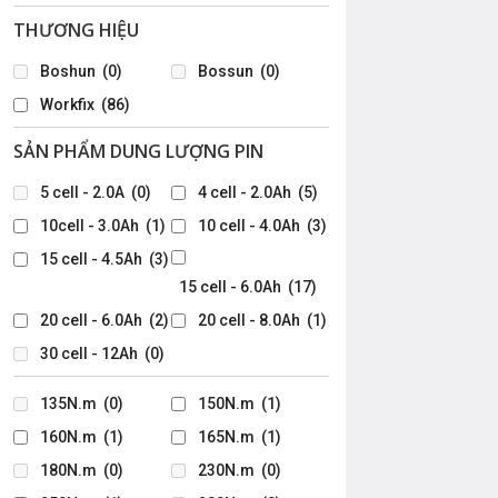
THƯƠNG HIỆU
Boshun
(0)
Bossun
(0)
g giá: từ 606.200₫ đến 1.163.100₫
Workfix
(86)
SẢN PHẨM DUNG LƯỢNG PIN
5 cell - 2.0A
(0)
4 cell - 2.0Ah
(5)
10cell - 3.0Ah
(1)
10 cell - 4.0Ah
(3)
15 cell - 4.5Ah
(3)
15 cell - 6.0Ah
(17)
20 cell - 6.0Ah
(2)
20 cell - 8.0Ah
(1)
30 cell - 12Ah
(0)
135N.m
(0)
150N.m
(1)
160N.m
(1)
165N.m
(1)
i là: 776.000₫.
180N.m
(0)
230N.m
(0)