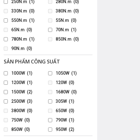
250N.m
(1)
280N.m
(0)
330N.m
(0)
380N.m
(0)
550N.m
(1)
55N.m
(0)
65N.m
(0)
70N.m
(1)
780N.m
(1)
850N.m
(0)
90N.m
(0)
SẢN PHẨM CÔNG SUẤT
1000W
(1)
1050W
(1)
1200W
(1)
120W
(0)
1500W
(2)
1680W
(0)
2500W
(3)
305W
(1)
3800W
(0)
650W
(0)
i là: 269.400₫.
750W
(0)
790W
(1)
2.521.100₫
850W
(0)
950W
(2)