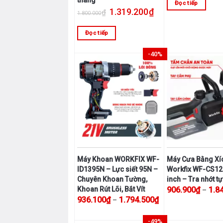
Đọc tiếp
trên
Giá gốc là: 1.800.000₫.
Giá hiện tại là: 1.319.
sản
1.319.200
₫
₫
1.800.000
trang
phẩm
sản
Đọc tiếp
phẩm
-40%
Máy Khoan WORKFIX WF-
Máy Cưa Bằng Xí
ID1395N – Lực siết 95N –
Workfix WF-CS12
Chuyên Khoan Tường,
inch – Tra nhớt t
906.900
₫
1.8
Khoan Rút Lõi, Bắt Vít
–
Khoảng giá: từ 936.
936.100
₫
1.794.500
₫
–
Sản
Sản
phẩm
-49%