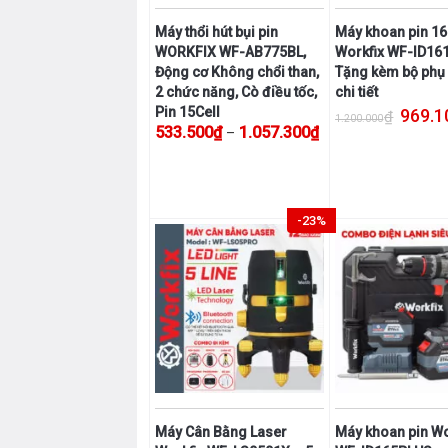
thể
Máy thổi hút bụi pin
Máy khoan pin 16
được
WORKFIX WF-AB775BL,
Workfix WF-ID16
chọn
Động cơ Không chổi than,
Tặng kèm bộ phụ 
trên
2 chức năng, Cò điều tốc,
chi tiết
trang
Giá gốc
Pin 15Cell
969.1
₫
1.200.000
sản
Khoảng giá: từ 533.
533.500
₫
1.057.300
₫
–
phẩm
Sản
phẩm
này
-23%
có
nhiều
biến
thể.
Các
tùy
chọn
có
thể
Máy Cân Bằng Laser
Máy khoan pin Wo
được