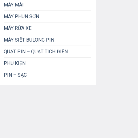
MÁY MÀI
MÁY PHUN SƠN
MÁY RỬA XE
MÁY SIẾT BULONG PIN
48.300₫
QUẠT PIN – QUẠT TÍCH ĐIỆN
i là: 225.000₫.
PHỤ KIỆN
PIN – SẠC