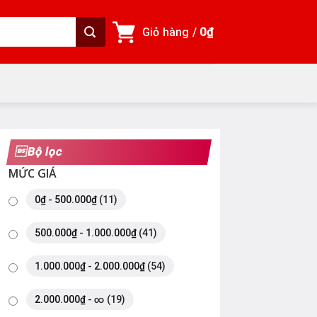
Giỏ hàng /
0
₫
Bộ lọc
MỨC GIÁ
0
₫
-
500.000
₫
(11)
500.000
₫
-
1.000.000
₫
(41)
1.000.000
₫
-
2.000.000
₫
(54)
2.000.000
₫
- ∞ (19)