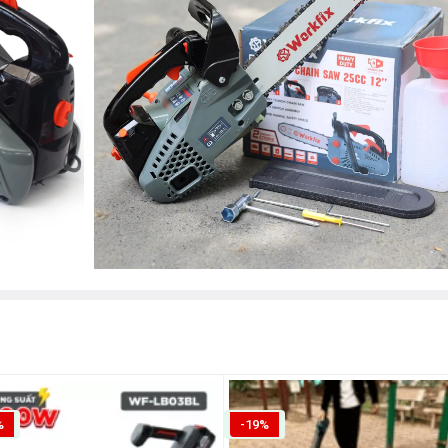
%
-19%