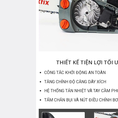
THIẾT KẾ TIỆN LỢI TỐI 
CÔNG TẮC KHỞI ĐỘNG AN TOÀN
TĂNG CHỈNH ĐỘ CĂNG DÂY XÍCH
HỆ THỐNG TẢN NHIỆT VÀ TAY CẦM PH
TẤM CHẮN BỤI VÀ NÚT ĐIỀU CHỈNH B