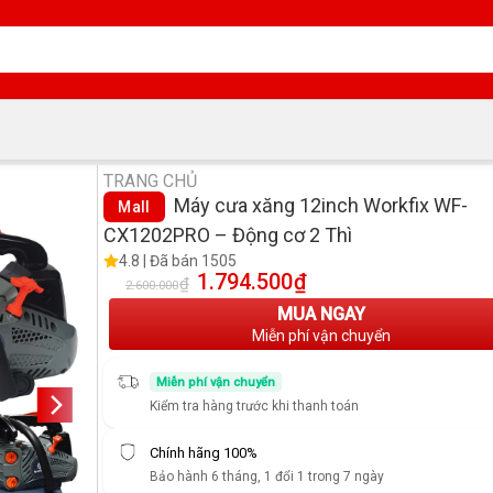
TRANG CHỦ
Máy cưa xăng 12inch Workfix WF-
Mall
CX1202PRO – Động cơ 2 Thì
4.8 | Đã bán 1505
1.794.500
₫
Giá gốc là: 2.600.000₫.
Giá hiện tại là: 1.794.500
₫
2.600.000
MUA NGAY
Miễn phí vận chuyển
Miễn phí vận chuyển
Kiểm tra hàng trước khi thanh toán
Chính hãng 100%
Bảo hành 6 tháng, 1 đổi 1 trong 7 ngày