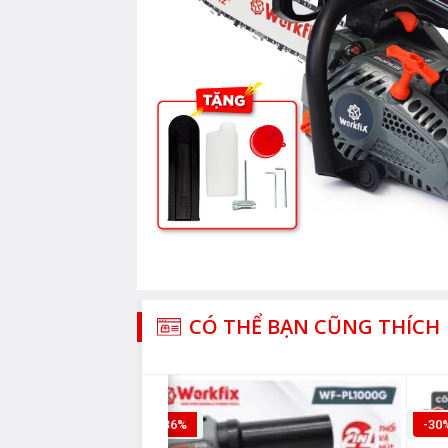
CÓ THỂ BẠN CŨNG THÍCH
-36%
-30