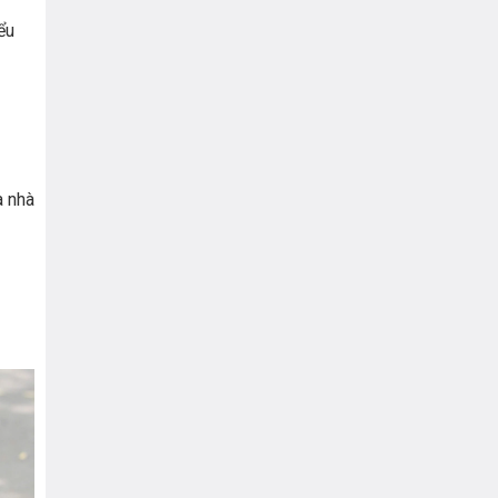
ểu
a nhà