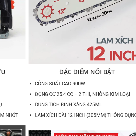
ƯU
ĐẶC ĐIỂM NỔI BẬT
CÔNG SUẤT CAO 900W
ĐỘNG CƠ 25.4 CC – 2 THÌ, NHÔNG KIM LOẠI
Ụ
DUNG TÍCH BÌNH XĂNG 425ML
ƠM NHỚT
LAM XÍCH DÀI 12 INCH (305MM) THÔNG DỤN