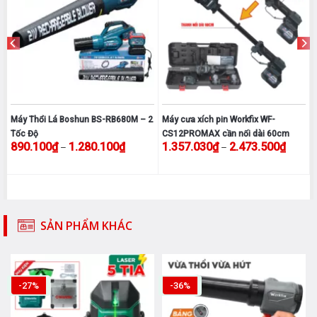
Máy Thổi Lá Boshun BS-RB680M – 2
Máy cưa xích pin Workfix WF-
Tốc Độ
CS12PROMAX cần nối dài 60cm
g giá: từ 906.900₫ đến 1.842.100₫
Khoảng giá: từ 890.100₫ đến 1.280.100₫
Khoảng 
890.100
₫
1.280.100
₫
1.357.030
₫
2.473.500
₫
–
–
Sản
Sản
phẩm
phẩm
này
này
có
có
nhiều
nhiều
SẢN PHẨM KHÁC
biến
biến
thể.
thể.
Các
Các
tùy
tùy
6%
-27%
-32%
chọn
chọn
có
có