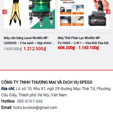
thể
thể
HẾT HÀNG
được
được
chọn
chọn
trên
trên
trang
trang
sản
sản
phẩm
phẩm
Thổi Phản Lực Workfix WF-
Máy Chuyên Vít WORKFIX WF-
Máy Phun
00G – 2 IN 1 – Vừa thổi Vừa hút
SD150PRO đầu 2 trong 1 – Lực siết
SPS800
là: 1.212.500₫.
Khoảng giá: từ 606.200₫ đến 1.163.100₫
Giá gốc là: 1.800.000₫.
Giá hiện tại là: 
.200
₫
1.163.100
₫
–
1.319.200
₫
150Nm – Bảo hành chính hãng 12
₫
1.800.000
990.00
tháng
Đọc tiếp
Đọc ti
m
u
CÔNG TY TNHH THƯƠNG MẠI VÀ DỊCH VỤ SPEGO
Địa chỉ:
Lô số 10, Khu X1, ngõ 29 đường Mạc Thái Tổ, Phường
Cầu Giấy, Thành phố Hà Nội, Việt Nam
Hotline
:
085-6167-666
Email
: hotro.boshun@gmail.com