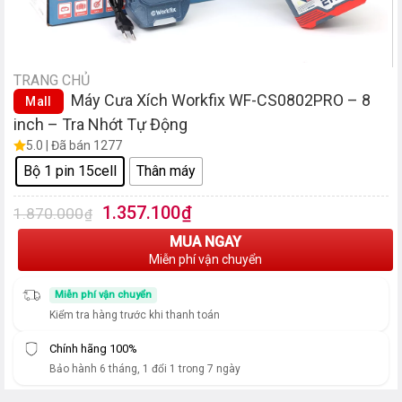
TRANG CHỦ
Máy Cưa Xích Workfix WF-CS0802PRO – 8
Mall
inch – Tra Nhớt Tự Động
5.0 | Đã bán 1277
Bộ 1 pin 15cell
Thân máy
Giá
Giá
1.357.100
₫
1.870.000
₫
gốc
hiện
MUA NGAY
là:
tại
Miễn phí vận chuyển
1.870.000₫.
là:
1.357.100₫.
Miễn phí vận chuyển
Kiểm tra hàng trước khi thanh toán
Chính hãng 100%
Bảo hành 6 tháng, 1 đổi 1 trong 7 ngày