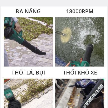
ĐA NĂNG
18000RPM
THỔI LÁ, BỤI
THỔI KHÔ XE