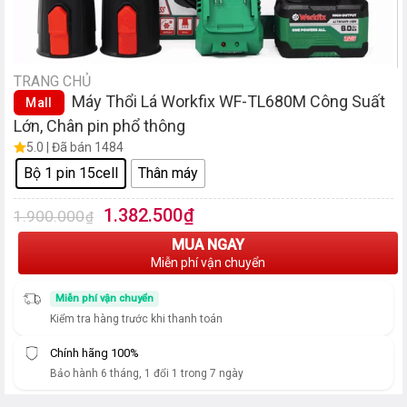
TRANG CHỦ
Máy Thổi Lá Workfix WF-TL680M Công Suất
Mall
Lớn, Chân pin phổ thông
5.0 | Đã bán 1484
Bộ 1 pin 15cell
Thân máy
Giá
Giá
1.382.500
₫
1.900.000
₫
gốc
hiện
MUA NGAY
là:
tại
Miễn phí vận chuyển
1.900.000₫.
là:
1.382.500₫.
Miễn phí vận chuyển
Kiểm tra hàng trước khi thanh toán
Chính hãng 100%
Bảo hành 6 tháng, 1 đổi 1 trong 7 ngày