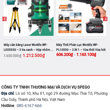
chọn
chọn
có
có
thể
thể
được
được
chọn
chọn
trên
trên
trang
trang
sản
sản
phẩm
phẩm
y cân bằng Laser Workfix WF-
Máy Thổi Phản Lực Workfix WF-
Máy C
0503G – 5 tia xanh – Hộp nhôm –
PL1000G – 2 IN 1 – Vừa thổi Vừa hút
SD150
iá: từ 1.454.100₫ đến 2.812.100₫
Giá gốc là: 1.650.000₫.
Giá hiện tại là: 1.212.500₫.
Khoảng giá: t
606.200
₫
1.163.100
₫
1.212.500
₫
–
èm chân
150Nm
₫
650.000
1.80
tháng
Sản
phẩm
này
có
nhiều
biến
CÔNG TY TNHH THƯƠNG MẠI VÀ DỊCH VỤ SPEGO
thể.
Địa chỉ:
Lô số 10, Khu X1, ngõ 29 đường Mạc Thái Tổ, Phường
Các
Cầu Giấy, Thành phố Hà Nội, Việt Nam
tùy
Hotline
:
085-6167-666
chọn