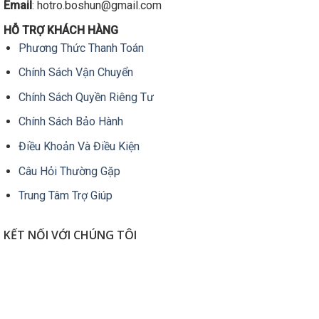
Email
: hotro.boshun@gmail.com
có
thể
HỖ TRỢ KHÁCH HÀNG
được
Phương Thức Thanh Toán
chọn
trên
Chính Sách Vận Chuyển
trang
sản
Chính Sách Quyền Riêng Tư
phẩm
Chính Sách Bảo Hành
Điều Khoản Và Điều Kiện
Câu Hỏi Thường Gặp
Trung Tâm Trợ Giúp
KẾT NỐI VỚI CHÚNG TÔI