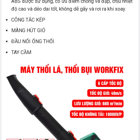
ABS được sử dụng, có ưu điểm chống va đập, chịu nhiệt
độ cao và dẻo dai tốt, không dễ gãy và rơi ra khi xoay.
CÔNG TẮC KÉP
MÀNG HÚT GIÓ
ĐẦU NỐI ỐNG THỔI
TAY CẦM