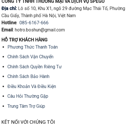
CÔNG TY TNHH THƯƠNG MẠI VÀ DỊCH VỤ SPEGO
nhiều
nhiều
Địa chỉ:
Lô số 10, Khu X1, ngõ 29 đường Mạc Thái Tổ, Phường
biến
biến
Cầu Giấy, Thành phố Hà Nội, Việt Nam
thể.
thể.
Hotline
:
085-6167-666
Các
Các
tùy
tùy
Email
: hotro.boshun@gmail.com
chọn
chọn
HỖ TRỢ KHÁCH HÀNG
có
có
Phương Thức Thanh Toán
thể
thể
được
được
Chính Sách Vận Chuyển
chọn
chọn
trên
trên
Chính Sách Quyền Riêng Tư
trang
trang
Chính Sách Bảo Hành
sản
sản
phẩm
phẩm
Điều Khoản Và Điều Kiện
Câu Hỏi Thường Gặp
Trung Tâm Trợ Giúp
KẾT NỐI VỚI CHÚNG TÔI