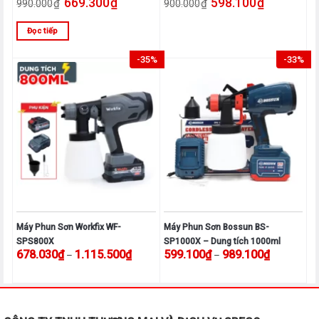
669.300
₫
598.100
₫
phun, Bảo hành 12 tháng
₫
₫
990.000
900.000
Đọc tiếp
-35%
-33%
Máy Phun Sơn Workfix WF-
Máy Phun Sơn Bossun BS-
SPS800X
SP1000X – Dung tích 1000ml
Khoảng giá: từ 678.030₫ đến 1.115.500₫
Khoảng giá
678.030
₫
1.115.500
₫
599.100
₫
989.100
₫
–
–
Sản
Sản
phẩm
phẩm
này
này
có
có