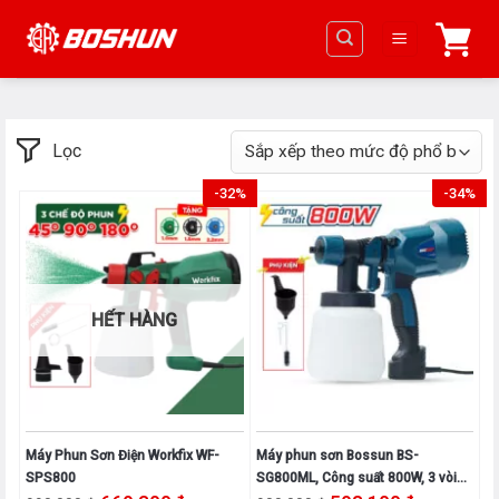
Chuyển
đến
nội
dung
Lọc
-32%
-34%
HẾT HÀNG
Máy Phun Sơn Điện Workfix WF-
Máy phun sơn Bossun BS-
SPS800
SG800ML, Công suất 800W, 3 vòi
Giá gốc là: 990.000₫.
Giá hiện tại là: 669.300₫.
Giá gốc là: 900.000₫.
Giá hiện tại 