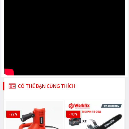
CÓ THỂ BẠN CŨNG THÍCH
-22%
-43%