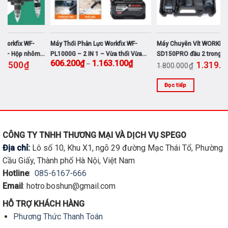
được
chọn
trên
trang
Máy Chuyên Vít WORKFIX WF-
Máy Phun Sơn Điện Workfix WF-
M
sản
SD150PRO đầu 2 trong 1 – Lực siết
SPS800
I
phẩm
ng giá: từ 606.200₫ đến 1.163.100₫
Giá gốc là: 1.800.000₫.
Giá hiện tại là: 1.319.200₫.
Giá gốc là: 990.000₫.
Giá hiện tại 
4
1.319.200
₫
669.300
₫
150Nm – Bảo hành chính hãng 12
₫
₫
1.800.000
990.000
tháng
Đọc tiếp
Đọc tiếp
S
p
n
c
CÔNG TY TNHH THƯƠNG MẠI VÀ DỊCH VỤ SPEGO
n
Địa chỉ:
Lô số 10, Khu X1, ngõ 29 đường Mạc Thái Tổ, Phường
b
th
Cầu Giấy, Thành phố Hà Nội, Việt Nam
C
Hotline
:
085-6167-666
t
Email
: hotro.boshun@gmail.com
c
c
HỖ TRỢ KHÁCH HÀNG
t
Phương Thức Thanh Toán
đ