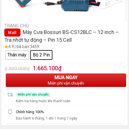
TRANG CHỦ
Máy Cưa Bossun BS-CS12BLC – 12 inch –
Mall
Tra nhớt tự động – Pin 15 Cell
4.9 | Đã bán 3459
Thân máy
Bộ 2 Pin
Giá
Giá
1.665.100
₫
2.300.000
₫
gốc
hiện
MUA NGAY
là:
tại
Miễn phí vận chuyển
2.300.000₫.
là:
1.665.100₫.
Miễn phí vận chuyển
Kiểm tra hàng trước khi thanh toán
Chính hãng 100%
Bảo hành 6 tháng, 1 đổi 1 trong 7 ngày