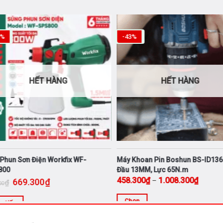
%
-43%
HẾT HÀNG
HẾT HÀNG
hun Sơn Điện Workfix WF-
Máy Khoan Pin Boshun BS-ID136
00
Đầu 13MM, Lực 65N.m
Giá gốc là: 990.000₫.
Giá hiện tại là: 669.300₫.
Khoảng g
458.300
₫
1.008.300
₫
669.300
₫
–
₫
0
00₫.
Chọn
 tiếp
Sản