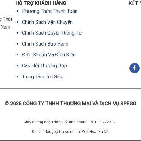
phẩm
KẾT 
HỖ TRỢ KHÁCH HÀNG
này
Phương Thức Thanh Toán
có
c Thái
Chính Sách Vận Chuyển
nhiều
t Nam
biến
Chính Sách Quyền Riêng Tư
thể.
Chính Sách Bảo Hành
Các
tùy
Điều Khoản Và Điều Kiện
chọn
Câu Hỏi Thường Gặp
có
thể
Trung Tâm Trợ Giúp
được
chọn
trên
trang
© 2025 CÔNG TY TNHH THƯƠNG MẠI VÀ DỊCH VỤ SPEGO
sản
phẩm
Giấy chứng nhận đăng ký kinh doanh số 0110273507
Địa chỉ đăng ký trụ sở chính: Yên Hòa, Hà Nội