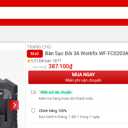
TRANG CHỦ
Bàn Sạc Đôi 3A Workfix WF-FC0203
Mall
5.0 | Đã bán 1871
387.100
₫
Giá gốc là: 450.000₫.
Giá hiện tại là: 387.100₫.
₫
450.000
MUA NGAY
Miễn phí vận chuyển
Miễn phí vận chuyển
Kiểm tra hàng trước khi thanh toán
Chính hãng 100%
Bảo hành 6 tháng, 1 đổi 1 trong 7 ngày