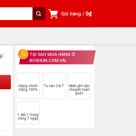
Giỏ hàng /
0
₫
TẠI SAO MUA HÀNG Ở
AF
BOSHUN.COM.VN
Hàng chính
Tư vấn 24/7
Miễn phí vận
hãng 100%
chuyển toàn
quốc
1 đổi 1 trong
vòng 7 ngày