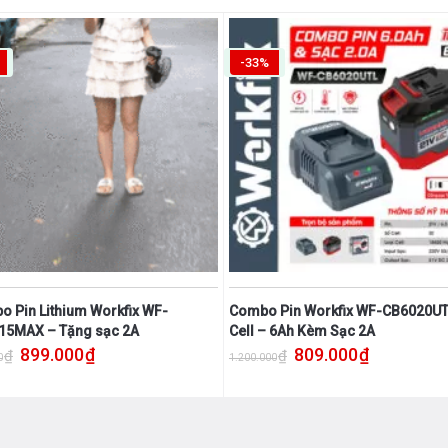
-33%
 Pin Lithium Workfix WF-
Combo Pin Workfix WF-CB6020UT
15MAX – Tặng sạc 2A
Cell – 6Ah Kèm Sạc 2A
Giá gốc là: 900.000₫.
Giá hiện tại là: 899.000₫.
Giá gốc là: 1.200.000₫.
Giá hiện tại 
899.000
₫
809.000
₫
₫
₫
0
1.200.000