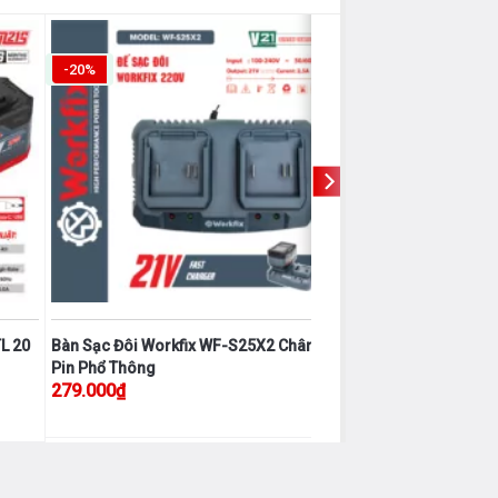
-20%
L 20
Bàn Sạc Đôi Workfix WF-S25X2 Chân
Pin Phổ Thông
là: 809.000₫.
279.000
₫
Sản
phẩm
này
có