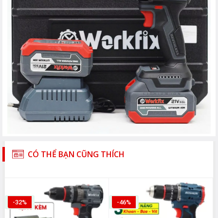
CÓ THỂ BẠN CŨNG THÍCH
-32%
-46%