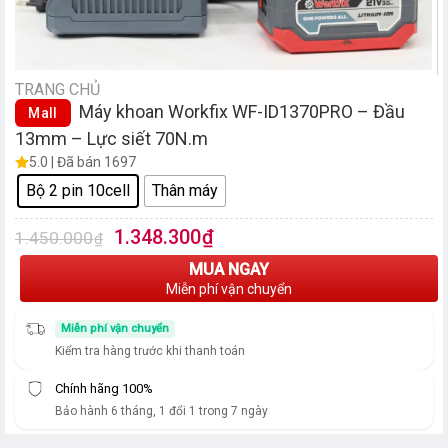
TRANG CHỦ
Máy khoan Workfix WF-ID1370PRO – Đầu
Mall
13mm – Lực siết 70N.m
5.0 | Đã bán 1697
Bộ 2 pin 10cell
Thân máy
Giá
Giá
1.348.300
₫
1.450.000
₫
gốc
hiện
MUA NGAY
là:
tại
Miễn phí vận chuyển
1.450.000₫.
là:
1.348.300₫.
Miễn phí vận chuyển
Kiểm tra hàng trước khi thanh toán
Chính hãng 100%
Bảo hành 6 tháng, 1 đổi 1 trong 7 ngày