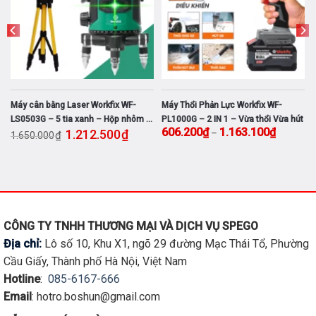
thể
HẾT HÀNG
HẾT HÀNG
được
chọn
trên
trang
sản
phẩm
fix WF-
Máy Chuyên Vít WORKFIX WF-
Máy Phun Sơn Điện Workfix
thổi Vừa hút
SD150PRO đầu 2 trong 1 – Lực siết
SPS800
Khoảng giá: từ 606.200₫ đến 1.163.100₫
Giá gốc là: 1.800.000₫.
Giá hiện tại là: 1.319.200₫.
Giá gốc là: 99
Gi
100
₫
1.319.200
₫
669.300
₫
150Nm – Bảo hành chính hãng 12
₫
₫
1.800.000
990.000
tháng
Đọc tiếp
Đọc tiếp
CÔNG TY TNHH THƯƠNG MẠI VÀ DỊCH VỤ SPEGO
Địa chỉ:
Lô số 10, Khu X1, ngõ 29 đường Mạc Thái Tổ, Phường
Cầu Giấy, Thành phố Hà Nội, Việt Nam
Hotline
:
085-6167-666
Email
: hotro.boshun@gmail.com