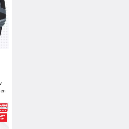
W.
een