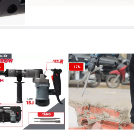
%
-17%