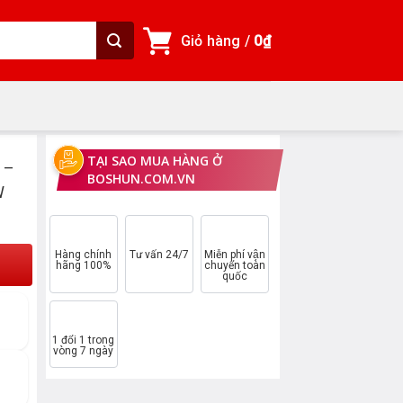
Giỏ hàng /
0
₫
TẠI SAO MUA HÀNG Ở
 –
BOSHUN.COM.VN
W
Hàng chính
Tư vấn 24/7
Miễn phí vận
hãng 100%
chuyển toàn
quốc
1 đổi 1 trong
vòng 7 ngày