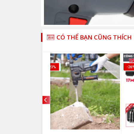
CÓ THỂ BẠN CŨNG THÍCH
-23%
-26