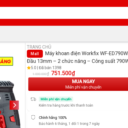
TRANG CHỦ
Máy khoan điện Workfix WF-ED790W
Mall
Đầu 13mm – 2 chức năng – Công suất 790
5.0 | Đã bán 1398
751.500
₫
Giá gốc là: 1.000.000₫.
Giá hiện tại là: 751.500₫.
₫
1.000.000
MUA NGAY
Miễn phí vận chuyển
Miễn phí vận chuyển
Kiểm tra hàng trước khi thanh toán
Chính hãng 100%
Bảo hành 6 tháng, 1 đổi 1 trong 7 ngày