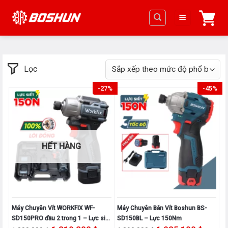
Chuyển
đến
nội
dung
Lọc
-27%
-45%
HẾT HÀNG
Máy Chuyên Vít WORKFIX WF-
Máy Chuyên Bắn Vít Boshun BS-
SD150PRO đầu 2 trong 1 – Lực siết
SD150BL – Lực 150Nm
Giá gốc là: 1.800.000₫.
Giá hiện tại là: 1.319.200₫.
Giá gốc là: 1.890.000₫.
Giá hiện 