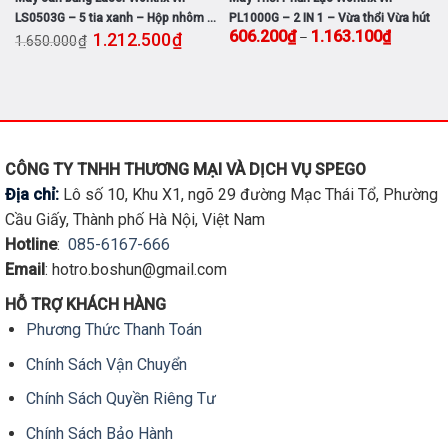
a thổi Vừa hút
SD150PRO đầu 2 trong 1 – Lực siết
SPS800
Khoảng giá: từ 606.200₫ đến 1.163.100₫
Giá gốc là: 1.800.000₫.
Giá hiện tại là: 1.319.200₫.
Giá gốc là: 
.100
₫
1.319.200
₫
669.300
₫
150Nm – Bảo hành chính hãng 12
₫
₫
1.800.000
990.000
tháng
Đọc tiếp
Đọc tiếp
CÔNG TY TNHH THƯƠNG MẠI VÀ DỊCH VỤ SPEGO
Địa chỉ:
Lô số 10, Khu X1, ngõ 29 đường Mạc Thái Tổ, Phường
Cầu Giấy, Thành phố Hà Nội, Việt Nam
Hotline
:
085-6167-666
Email
: hotro.boshun@gmail.com
HỖ TRỢ KHÁCH HÀNG
Phương Thức Thanh Toán
Chính Sách Vận Chuyển
Chính Sách Quyền Riêng Tư
Chính Sách Bảo Hành