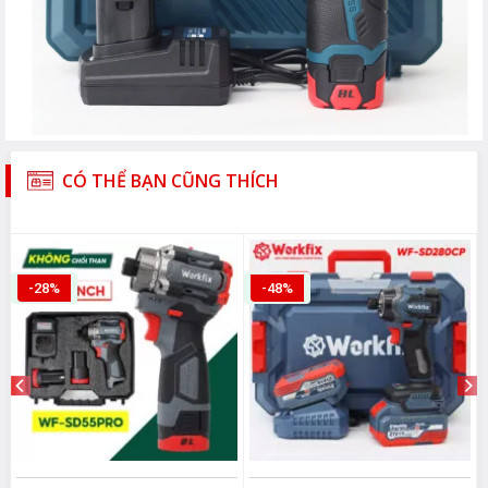
CÓ THỂ BẠN CŨNG THÍCH
-28%
-48%