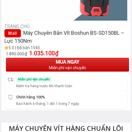
TRANG CHỦ
Máy Chuyên Bắn Vít Boshun BS-SD150BL –
Mall
Lực 150Nm
5.0 | Đã bán 1545
1.035.100
₫
Giá gốc là: 1.890.000₫.
Giá hiện tại là: 1.035.100₫.
₫
1.890.000
MUA NGAY
Miễn phí vận chuyển
Miễn phí vận chuyển
Kiểm tra hàng trước khi thanh toán
Chính hãng 100%
Bảo hành 6 tháng, 1 đổi 1 trong 7 ngày
MÁY CHUYÊN VÍT HÀNG CHUẨN LÕI