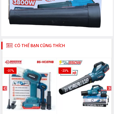
CÓ THỂ BẠN CŨNG THÍCH
-37%
-23%