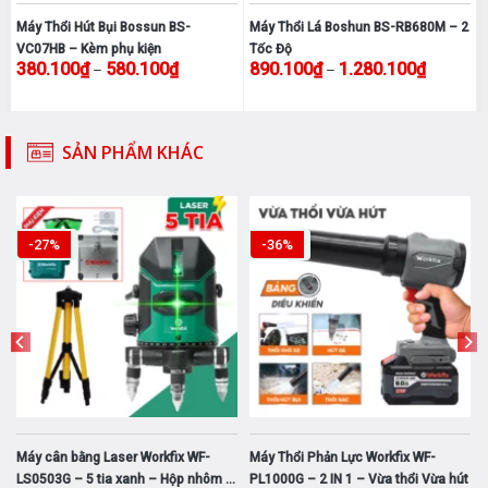
Máy Thổi Hút Bụi Bossun BS-
Máy Thổi Lá Boshun BS-RB680M – 2
t
VC07HB – Kèm phụ kiện
Tốc Độ
ảng giá: từ 2.327.100₫ đến 2.909.100₫
Khoảng giá: từ 380.100₫ đến 580.100₫
Khoảng g
380.100
₫
580.100
₫
890.100
₫
1.280.100
₫
–
–
Sản
Sản
phẩm
phẩm
này
này
SẢN PHẨM KHÁC
có
có
nhiều
nhiều
biến
biến
thể.
thể.
-27%
-36%
Các
Các
tùy
tùy
chọn
chọn
có
có
thể
thể
được
được
chọn
chọn
trên
trên
trang
trang
-
Máy cân bằng Laser Workfix WF-
Máy Thổi Phản Lực Workfix WF-
sản
sản
LS0503G – 5 tia xanh – Hộp nhôm –
PL1000G – 2 IN 1 – Vừa thổi Vừa hút
phẩm
phẩm