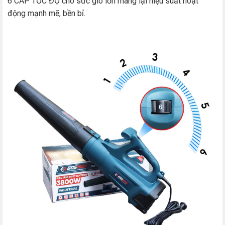
6 CẤP TỐC ĐỘ cho sức gió lớn mang lại hiệu suất hoạt
động mạnh mẽ, bền bỉ.