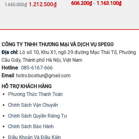
ảng giá: từ 1.454.100₫ đến 2.812.100₫
Giá gốc là: 1.650.000₫.
Giá hiện tại là: 1.212.500₫.
Khoảng g
606.200
₫
1.163.100
₫
1.212.500
₫
–
Kèm chân
₫
1.650.000
Sản
phẩm
này
có
nhiều
biến
CÔNG TY TNHH THƯƠNG MẠI VÀ DỊCH VỤ SPEGO
thể.
Địa chỉ:
Lô số 10, Khu X1, ngõ 29 đường Mạc Thái Tổ, Phường
Các
Cầu Giấy, Thành phố Hà Nội, Việt Nam
tùy
Hotline
:
085-6167-666
chọn
Email
: hotro.boshun@gmail.com
có
thể
HỖ TRỢ KHÁCH HÀNG
được
Phương Thức Thanh Toán
chọn
trên
Chính Sách Vận Chuyển
trang
sản
Chính Sách Quyền Riêng Tư
phẩm
Chính Sách Bảo Hành
Điều Khoản Và Điều Kiện