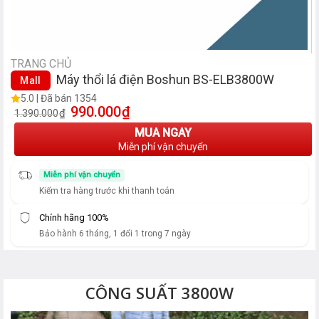
TRANG CHỦ
Máy thổi lá điện Boshun BS-ELB3800W
Mall
5.0 | Đã bán 1354
990.000
₫
Giá gốc là: 1.390.000₫.
Giá hiện tại là: 990.000₫.
₫
1.390.000
MUA NGAY
Miễn phí vận chuyển
Miễn phí vận chuyển
Kiểm tra hàng trước khi thanh toán
Chính hãng 100%
Bảo hành 6 tháng, 1 đổi 1 trong 7 ngày
CÔNG SUẤT 3800W