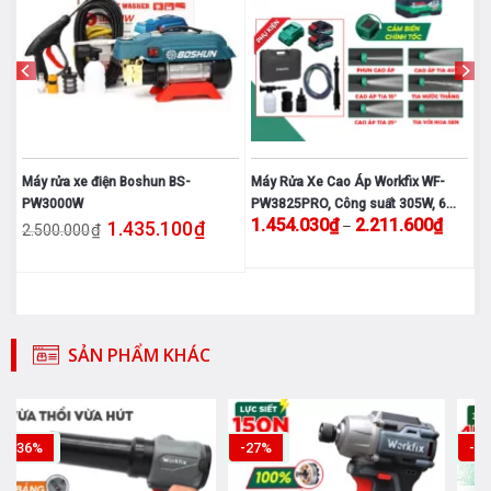
Máy rửa xe điện Boshun BS-
Máy Rửa Xe Cao Áp Workfix WF-
ar
PW3000W
PW3825PRO, Công suất 305W, 6
000₫.
hiện tại là: 2.399.000₫.
Giá gốc là: 2.500.000₫.
Giá hiện tại là: 1.435.100₫.
Khoảng 
1.454.030
₫
2.211.600
₫
1.435.100
₫
–
Chế Độ, 3 Tốc Độ
₫
2.500.000
Sản
phẩm
này
có
nhiều
SẢN PHẨM KHÁC
biến
thể.
Các
tùy
-27%
-32%
chọn
có