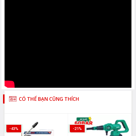
CÓ THỂ BẠN CŨNG THÍCH
-43%
-21%