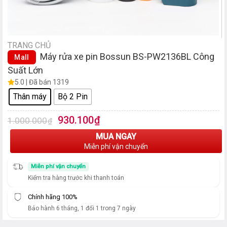
TRANG CHỦ
Máy rửa xe pin Bossun BS-PW2136BL Công
Mall
Suất Lớn
5.0 | Đã bán 1319
Thân máy
Bộ 2 Pin
Giá
Giá
930.100
₫
1.000.000
₫
gốc
hiện
MUA NGAY
là:
tại
Miễn phí vận chuyển
1.000.000₫.
là:
930.100₫.
Miễn phí vận chuyển
Kiểm tra hàng trước khi thanh toán
Chính hãng 100%
Bảo hành 6 tháng, 1 đổi 1 trong 7 ngày