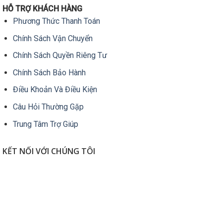
c
HỖ TRỢ KHÁCH HÀNG
t
Phương Thức Thanh Toán
đ
Chính Sách Vận Chuyển
c
t
Chính Sách Quyền Riêng Tư
t
s
Chính Sách Bảo Hành
p
Điều Khoản Và Điều Kiện
Câu Hỏi Thường Gặp
Trung Tâm Trợ Giúp
KẾT NỐI VỚI CHÚNG TÔI