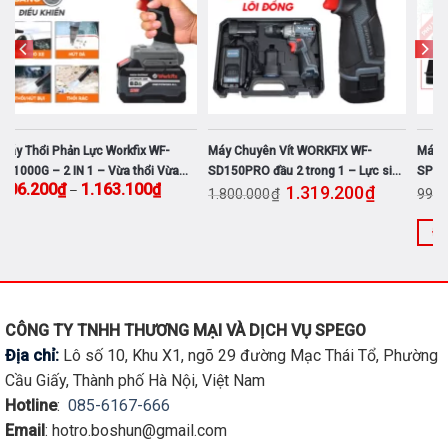
thể
HẾT HÀNG
được
chọn
trên
trang
sản
phẩm
Máy Chuyên Vít WORKFIX WF-
Máy Phun Sơn Điện Workfix WF-
M
SD150PRO đầu 2 trong 1 – Lực siết
SPS800
I
ng giá: từ 606.200₫ đến 1.163.100₫
Giá gốc là: 1.800.000₫.
Giá hiện tại là: 1.319.200₫.
Giá gốc là: 990.000₫.
Giá hiện tại 
4
1.319.200
₫
669.300
₫
150Nm – Bảo hành chính hãng 12
₫
₫
1.800.000
990.000
tháng
Đọc tiếp
S
p
n
c
CÔNG TY TNHH THƯƠNG MẠI VÀ DỊCH VỤ SPEGO
n
Địa chỉ:
Lô số 10, Khu X1, ngõ 29 đường Mạc Thái Tổ, Phường
b
th
Cầu Giấy, Thành phố Hà Nội, Việt Nam
C
Hotline
:
085-6167-666
t
Email
: hotro.boshun@gmail.com
c