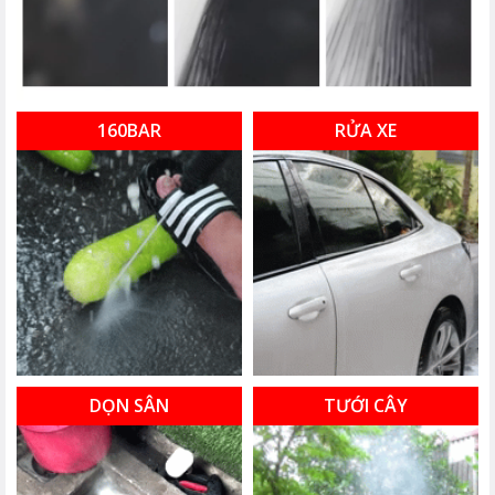
160BAR
RỬA XE
DỌN SÂN
TƯỚI CÂY