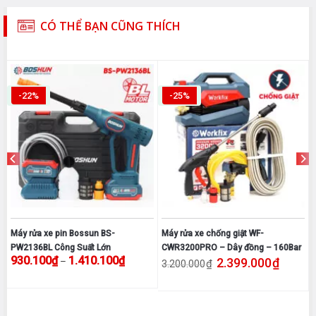
CÓ THỂ BẠN CŨNG THÍCH
-22%
-25%
Máy rửa xe pin Bossun BS-
Máy rửa xe chống giật WF-
PW2136BL Công Suất Lớn
CWR3200PRO – Dây đồng – 160Bar
0₫.
iện tại là: 1.590.050₫.
Khoảng giá: từ 930.100₫ đến 1.410.100₫
Giá gốc là: 3.200.000₫.
Giá hiện 
930.100
₫
1.410.100
₫
–
2.399.000
₫
₫
3.200.000
Sản
phẩm
này