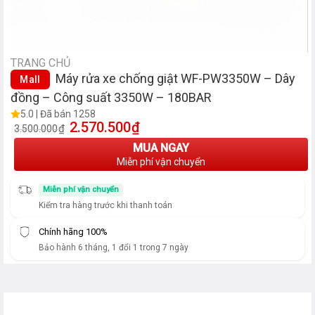
TRANG CHỦ
Máy rửa xe chống giật WF-PW3350W – Dây
Mall
đồng – Công suất 3350W – 180BAR
5.0 | Đã bán 1258
2.570.500
₫
Giá gốc là: 3.500.000₫.
Giá hiện tại là: 2.570.500₫.
₫
3.500.000
MUA NGAY
Miễn phí vận chuyển
Miễn phí vận chuyển
Kiểm tra hàng trước khi thanh toán
Chính hãng 100%
Bảo hành 6 tháng, 1 đổi 1 trong 7 ngày