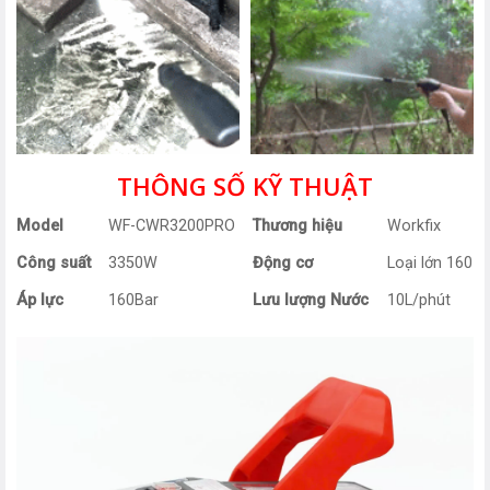
THÔNG SỐ KỸ THUẬT
Model
WF-CWR3200PRO
Thương hiệu
Workfix
Công suất
3350W
Động cơ
Loại lớn 160
Áp lực
160Bar
Lưu lượng Nước
10L/phút