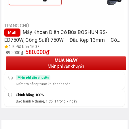
TRANG CHỦ
Máy Khoan Điện Có Búa BOSHUN BS-
Mall
ED750W, Công Suất 750W – Đầu Kẹp 13mm – Có
Chế Độ Búa
4.9 | Đã bán 1607
580.000
₫
Giá gốc là: 899.000₫.
Giá hiện tại là: 580.000₫.
₫
899.000
MUA NGAY
Miễn phí vận chuyển
Miễn phí vận chuyển
Kiểm tra hàng trước khi thanh toán
Chính hãng 100%
Bảo hành 6 tháng, 1 đổi 1 trong 7 ngày