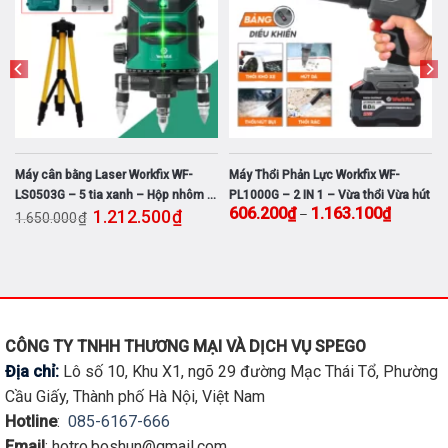
-
Máy cân bằng Laser Workfix WF-
Máy Thổi Phản Lực Workfix WF-
LS0503G – 5 tia xanh – Hộp nhôm –
PL1000G – 2 IN 1 – Vừa thổi Vừa hút
ảng giá: từ 1.454.100₫ đến 2.812.100₫
Giá gốc là: 1.650.000₫.
Giá hiện tại là: 1.212.500₫.
Khoảng g
606.200
₫
1.163.100
₫
1.212.500
₫
–
Kèm chân
₫
1.650.000
Sản
phẩm
này
có
nhiều
biến
CÔNG TY TNHH THƯƠNG MẠI VÀ DỊCH VỤ SPEGO
thể.
Địa chỉ:
Lô số 10, Khu X1, ngõ 29 đường Mạc Thái Tổ, Phường
Các
Cầu Giấy, Thành phố Hà Nội, Việt Nam
tùy
Hotline
:
085-6167-666
chọn
Email
: hotro.boshun@gmail.com
có