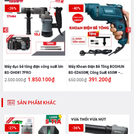
-26%
-40%
Máy đục bê tông điện công suất lớn
Máy Khoan Điện Bê Tông BOSHUN
BS-DH0817PRO
BS-ED650W, Công Suất 650W –
0₫.
iện tại là: 1.310.100₫.
Giá gốc là: 2.500.000₫.
Giá hiện tại là: 1.850.100₫.
Giá gốc là: 650.000₫.
Giá hiện tại 
1.850.100
₫
391.200
₫
100% Lõi Đồng – Bảo Hành 06 Tháng
₫
₫
2.500.000
650.000
SẢN PHẨM KHÁC
-27%
-36%