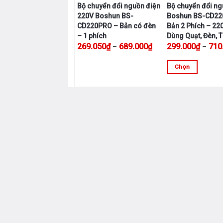
Bộ chuyển đổi nguồn điện
Bộ chuyển đổi n
220V Boshun BS-
Boshun BS-CD22
CD220PRO – Bản có đèn
Bản 2 Phích – 22
– 1 phích
Dùng Quạt, Đèn, T
Khoảng giá: từ 269.0
269.050
₫
689.000
₫
299.000
₫
710
–
–
Sản
Chọn
phẩm
Sản
này
phẩm
có
này
nhiều
có
biến
nhiều
thể.
biến
Các
thể.
tùy
Các
chọn
tùy
có
chọn
thể
có
được
thể
chọn
được
trên