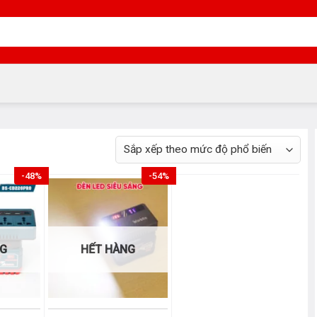
-48%
-54%
NG
HẾT HÀNG