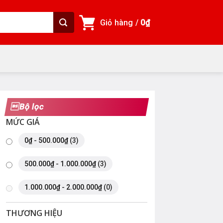
Giỏ hàng /
0
₫
Bộ lọc
MỨC GIÁ
0
₫
-
500.000
₫
(3)
500.000
₫
-
1.000.000
₫
(3)
1.000.000
₫
-
2.000.000
₫
(0)
THƯƠNG HIỆU