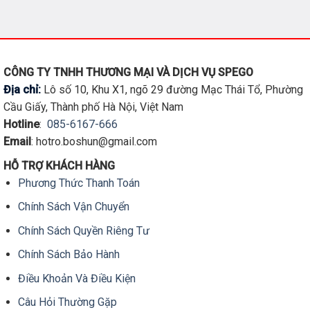
phẩm
này
có
nhiều
biến
CÔNG TY TNHH THƯƠNG MẠI VÀ DỊCH VỤ SPEGO
thể.
Địa chỉ:
Lô số 10, Khu X1, ngõ 29 đường Mạc Thái Tổ, Phường
Các
Cầu Giấy, Thành phố Hà Nội, Việt Nam
tùy
Hotline
:
085-6167-666
chọn
Email
: hotro.boshun@gmail.com
có
thể
HỖ TRỢ KHÁCH HÀNG
được
Phương Thức Thanh Toán
chọn
trên
Chính Sách Vận Chuyển
trang
sản
Chính Sách Quyền Riêng Tư
phẩm
Chính Sách Bảo Hành
Điều Khoản Và Điều Kiện
Câu Hỏi Thường Gặp