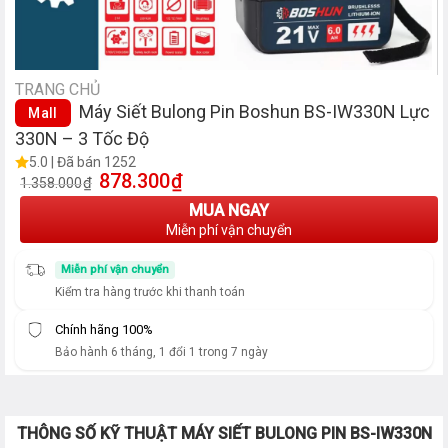
TRANG CHỦ
Máy Siết Bulong Pin Boshun BS-IW330N Lực
Mall
330N – 3 Tốc Độ
5.0 | Đã bán 1252
878.300
₫
Giá gốc là: 1.358.000₫.
Giá hiện tại là: 878.300₫.
₫
1.358.000
MUA NGAY
Miễn phí vận chuyển
Miễn phí vận chuyển
Kiểm tra hàng trước khi thanh toán
Chính hãng 100%
Bảo hành 6 tháng, 1 đổi 1 trong 7 ngày
THÔNG SỐ KỸ THUẬT MÁY SIẾT BULONG PIN BS-IW330N