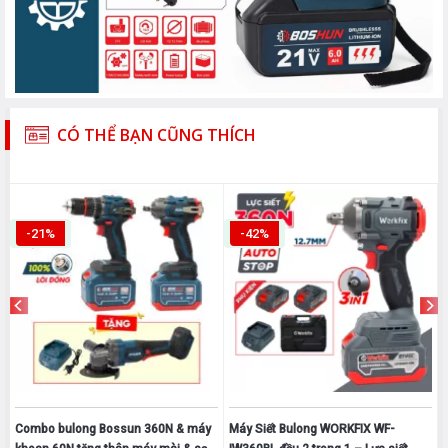
CÓ THỂ BẠN CŨNG THÍCH
-21%
-42%
Combo bulong Bossun 360N & máy
Máy Siết Bulong WORKFIX WF-