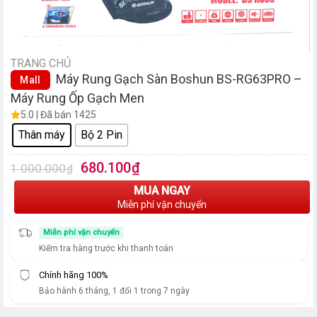
TRANG CHỦ
Máy Rung Gạch Sàn Boshun BS-RG63PRO –
Mall
Máy Rung Ốp Gạch Men
5.0 | Đã bán 1425
Thân máy
Bộ 2 Pin
Giá
Giá
680.100
₫
1.000.000
₫
gốc
hiện
MUA NGAY
là:
tại
Miễn phí vận chuyển
1.000.000₫.
là:
680.100₫.
Miễn phí vận chuyển
Kiểm tra hàng trước khi thanh toán
Chính hãng 100%
Bảo hành 6 tháng, 1 đổi 1 trong 7 ngày