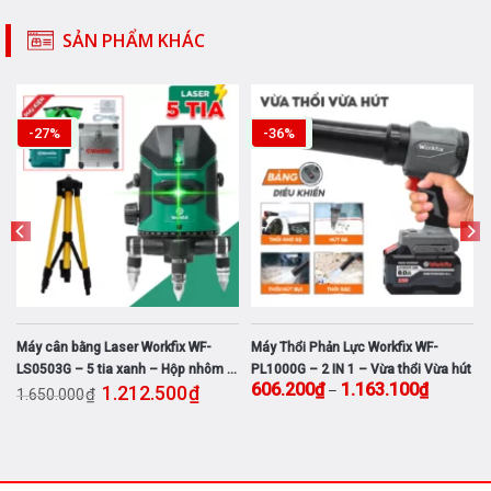
SẢN PHẨM KHÁC
-27%
-36%
-
Máy cân bằng Laser Workfix WF-
Máy Thổi Phản Lực Workfix WF-
LS0503G – 5 tia xanh – Hộp nhôm –
PL1000G – 2 IN 1 – Vừa thổi Vừa hút
ảng giá: từ 1.454.100₫ đến 2.812.100₫
Giá gốc là: 1.650.000₫.
Giá hiện tại là: 1.212.500₫.
Khoảng g
606.200
₫
1.163.100
₫
1.212.500
₫
–
Kèm chân
₫
1.650.000
Sản
phẩm
này
có