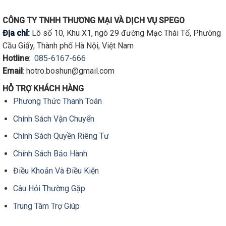
nhiều
biến
CÔNG TY TNHH THƯƠNG MẠI VÀ DỊCH VỤ SPEGO
thể.
Địa chỉ:
Lô số 10, Khu X1, ngõ 29 đường Mạc Thái Tổ, Phường
Các
Cầu Giấy, Thành phố Hà Nội, Việt Nam
tùy
Hotline
:
085-6167-666
chọn
Email
: hotro.boshun@gmail.com
có
thể
HỖ TRỢ KHÁCH HÀNG
được
Phương Thức Thanh Toán
chọn
trên
Chính Sách Vận Chuyển
trang
sản
Chính Sách Quyền Riêng Tư
phẩm
Chính Sách Bảo Hành
Điều Khoản Và Điều Kiện
Câu Hỏi Thường Gặp
Trung Tâm Trợ Giúp