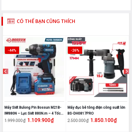
CÓ THỂ BẠN CŨNG THÍCH
-44%
-26%
Máy Siết Bulong Pin Bossun M21B-
Máy đục bê tông điện công suất lớn
IW880N – Lực Siết 880N.m – 4 Tốc
BS-DH0817PRO
0₫.
iện tại là: 2.195.500₫.
Giá gốc là: 1.999.000₫.
Giá hiện tại là: 1.109.900₫.
Giá gốc là: 2.500.000₫.
Giá hiện 
1.109.900
₫
1.850.100
₫
Độ – Động Cơ Không Than
₫
₫
1.999.000
2.500.000