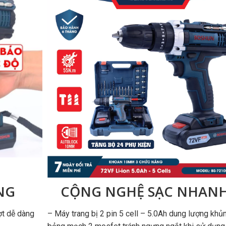
NG
CỘNG NGHỆ SẠC NHAN
ợt dễ dàng
– Máy trang bị 2 pin 5 cell – 5.0Ah dung lượng khủ