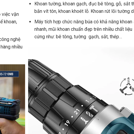
Khoan tường, khoan gạch, đục bê tông, gỗ, sắt t
bắn vít tôn, khoan khoét lỗ. Khoan rút lõi tường d
 việc vặn
hể khoan,
Máy tích hợp chức năng búa có khả năng khoan 
nhanh, mũi khoan chuẩn đẹp trên nhiều chất liệu
cứng như: bê tông, tường gạch, sắt, thép…
 công nghệ
 hàng nhiều