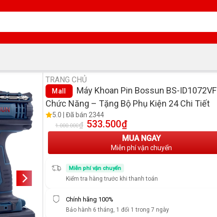
TRANG CHỦ
Máy Khoan Pin Bossun BS-ID1072VF
Mall
Chức Năng – Tặng Bộ Phụ Kiện 24 Chi Tiết
5.0 | Đã bán 2344
533.500
₫
Giá gốc là: 1.000.000₫.
Giá hiện tại là: 533.500₫.
₫
1.000.000
MUA NGAY
Miễn phí vận chuyển
Miễn phí vận chuyển
Kiểm tra hàng trước khi thanh toán
Chính hãng 100%
Bảo hành 6 tháng, 1 đổi 1 trong 7 ngày