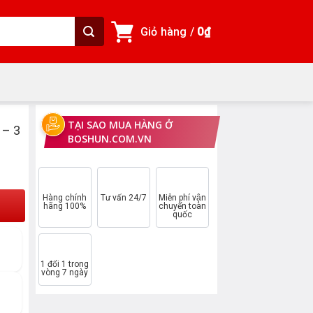
Giỏ hàng /
0
₫
TẠI SAO MUA HÀNG Ở
 – 3
BOSHUN.COM.VN
Hàng chính
Tư vấn 24/7
Miễn phí vận
hãng 100%
chuyển toàn
quốc
1 đổi 1 trong
vòng 7 ngày