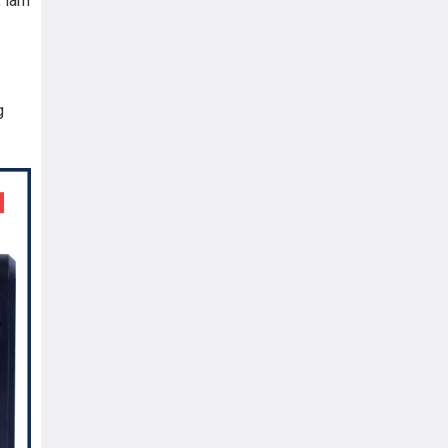
, làm
g