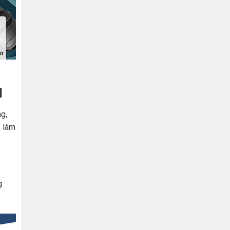
H
ng,
, làm
g