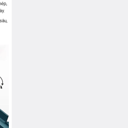
hép,
ày.
sâu,