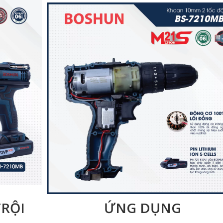
RỘI
ỨNG DỤNG