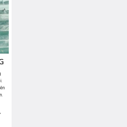
G
g
i.
yên
n.
,