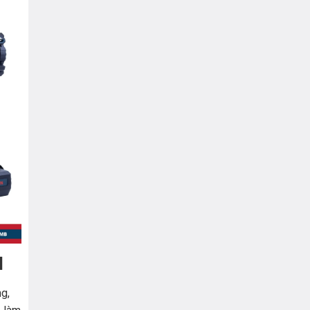
H
ng,