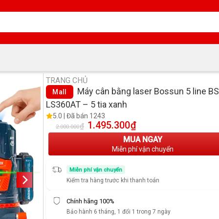
TRANG CHỦ
Máy cân bằng laser Bossun 5 line BS
Mall
LS360AT – 5 tia xanh
5.0 | Đã bán 1243
1.495.300
₫
Giá gốc là: 2.000.000₫.
Giá hiện tại là: 1.495.300
₫
2.000.000
MUA NGAY
Miễn phí vận chuyển
Miễn phí vận chuyển
Kiểm tra hàng trước khi thanh toán
Chính hãng 100%
Bảo hành 6 tháng, 1 đổi 1 trong 7 ngày