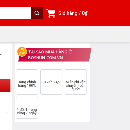
Giỏ hàng /
0
₫
TẠI SAO MUA HÀNG Ở
-
BOSHUN.COM.VN
₫.
Hàng chính
Tư vấn 24/7
Miễn phí vận
hãng 100%
chuyển toàn
quốc
1 đổi 1 trong
vòng 7 ngày