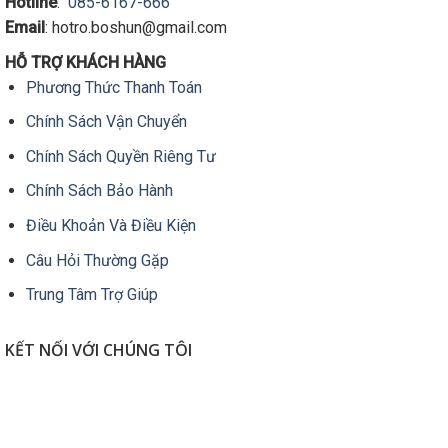
Hotline
:
085-6167-666
Các
Các
tùy
tùy
Email
: hotro.boshun@gmail.com
chọn
chọn
HỖ TRỢ KHÁCH HÀNG
có
có
Phương Thức Thanh Toán
thể
thể
được
được
Chính Sách Vận Chuyển
chọn
chọn
trên
trên
Chính Sách Quyền Riêng Tư
trang
trang
Chính Sách Bảo Hành
sản
sản
phẩm
phẩm
Điều Khoản Và Điều Kiện
Câu Hỏi Thường Gặp
Trung Tâm Trợ Giúp
KẾT NỐI VỚI CHÚNG TÔI