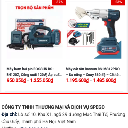
-37%
-23%
sản
sản
phẩm
phẩm
phẩm
phẩm
này
này
có
có
nhiều
nhiều
biến
biến
thể.
thể.
Các
Các
tùy
tùy
chọn
chọn
có
có
thể
thể
được
được
Máy bơm hơi pin BOSSUN BS-
Máy cắt tôn Bossun BS-MS12PRO
chọn
chọn
BH120Z, Công suất 120W, Áp suất
– Đa năng – Xoay 360 độ – Cắt tôn
Khoảng giá: từ 950.050₫ đến 1.255.050₫
Khoảng
950.050
₫
1.255.050
₫
1.195.600
₫
1.485.600
₫
–
–
trên
trên
tối đa 120 psi, Màn hình led, Vừa
1.2mm
dùng điện vừa dùng pin
trang
trang
Sản
Sản
sản
sản
phẩm
phẩm
phẩm
phẩm
này
này
có
có
CÔNG TY TNHH THƯƠNG MẠI VÀ DỊCH VỤ SPEGO
nhiều
nhiều
Địa chỉ:
Lô số 10, Khu X1, ngõ 29 đường Mạc Thái Tổ, Phường
biến
biến
Cầu Giấy, Thành phố Hà Nội, Việt Nam
thể.
thể.