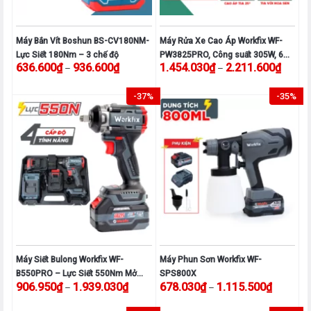
có
thể
được
Máy Bắn Vít Boshun BS-CV180NM-
Máy Rửa Xe Cao Áp Workfix WF-
chọn
Lực Siết 180Nm – 3 chế độ
PW3825PRO, Công suất 305W, 6
Khoảng giá: từ 636.600₫ đến 936.600₫
Khoảng
trên
636.600
₫
936.600
₫
1.454.030
₫
2.211.600
₫
–
–
Chế Độ, 3 Tốc Độ
trang
Sản
Sản
sản
-37%
-35%
phẩm
phẩm
phẩm
này
này
có
có
nhiều
nhiều
biến
biến
thể.
thể.
Các
Các
tùy
tùy
chọn
chọn
có
có
thể
thể
được
được
Máy Siết Bulong Workfix WF-
Máy Phun Sơn Workfix WF-
chọn
chọn
B550PRO – Lực Siết 550Nm Mở
SPS800X
Khoảng giá: từ 906.950₫ đến 1.939.030₫
Khoảng g
906.950
₫
1.939.030
₫
678.030
₫
1.115.500
₫
–
–
trên
trên
Vặn Ốc Xe Tải, Ô Tô, Xe Máy
trang
trang
Sản
Sản