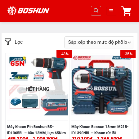
Chuyển
đến
nội
dung
Lọc
-43%
-35%
HẾT HÀNG
Máy Khoan Pin Boshun BS-
Máy Khoan Bossun 13mm M21B-
ID1365BL – Đầu 13MM, Lực 65N.m
ID1390NBL – Khoan rút lõi
Khoảng giá: từ 458.300₫ đến 1.008.300₫
Khoảng g